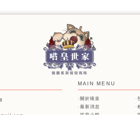
關於喵皇
8
最新消息
找家小貓
mail.com
中路98號2樓之2
聯絡我們
貓舍
高雄貓舍
三民區貓舍
左營區貓舍
短毛貓舍