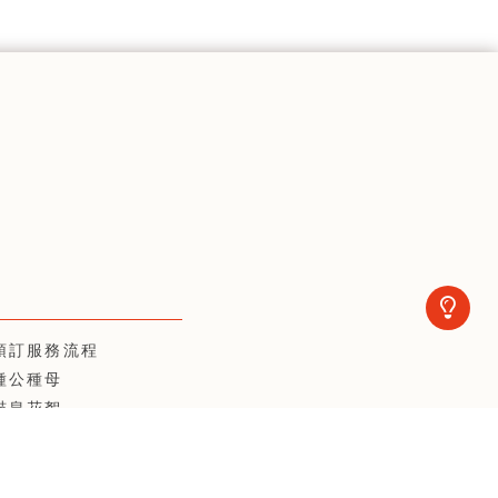
預訂服務流程
種公種母
喵皇花絮