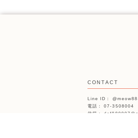
@meow88
07-3508004
def880907@g
高雄市三民區鼎