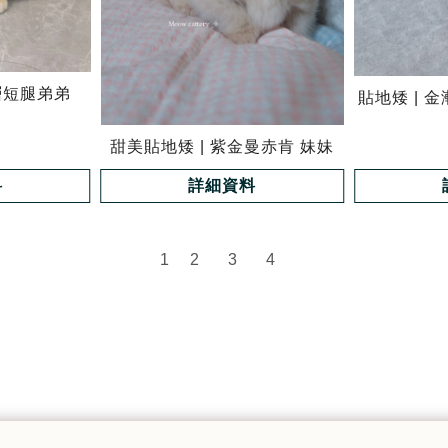
層短腿弟弟
貼地矮 | 
甜美貼地矮 | 紫金曼赤肯 妹妹
料
詳細資料
1
2
3
4