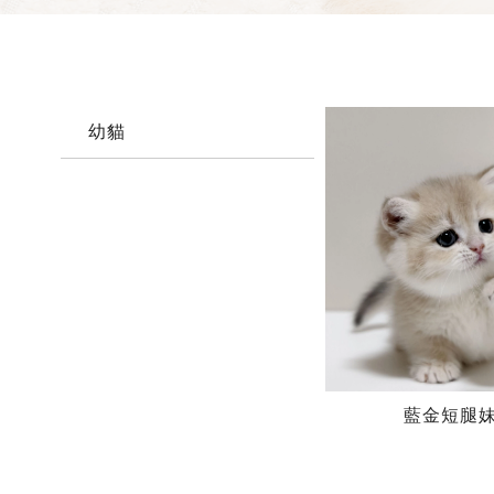
幼貓
藍金短腿