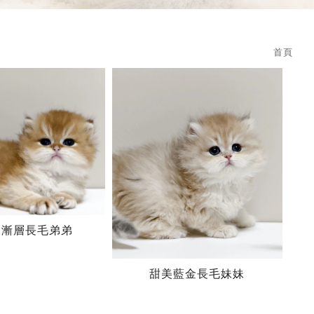
首頁
金漸層長毛弟弟
甜美藍金長毛妹妹