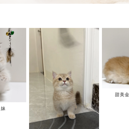
甜美
妹妹