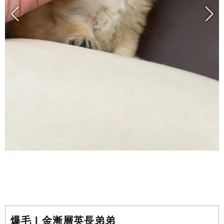
爆毛 | 金漸層英長弟弟