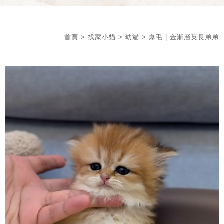
首頁
>
找家小貓
>
幼貓
> 爆毛 | 金漸層英長弟弟