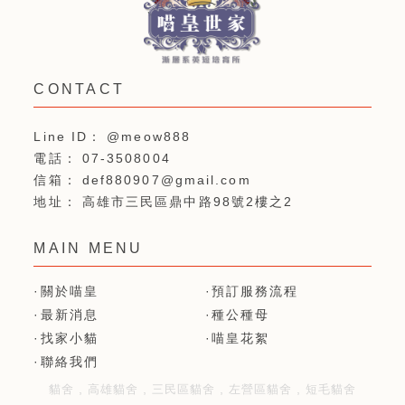
@meow888
07-3508004
def880907@gmail.com
高雄市三民區鼎中路98號2樓之2
關於喵皇
預訂服務流程
最新消息
種公種母
找家小貓
喵皇花絮
聯絡我們
貓舍
高雄貓舍
三民區貓舍
左營區貓舍
短毛貓舍