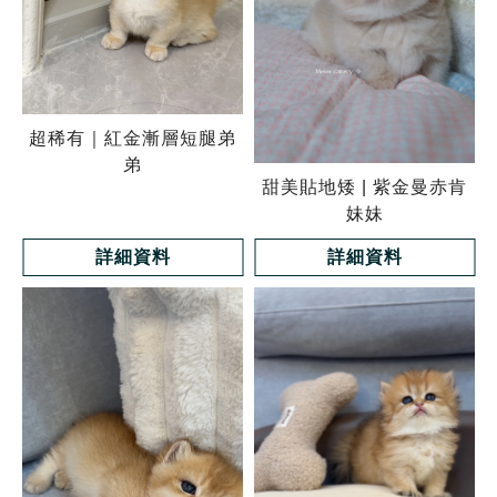
超稀有｜紅金漸層短腿弟
弟
甜美貼地矮 | 紫金曼赤肯
妹妹
詳細資料
詳細資料