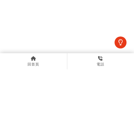
回首頁
電話
上一篇
回列表
下一篇