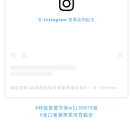
在 Instagram 查看這則貼文
喵皇世家x我和我的貓舍專業漸層培育ฅ'ㅅ'ฅ（@mimomo_mimo）分享的貼文
#特寵業繁字第w1130976號
#進口漸層專業培育貓舍