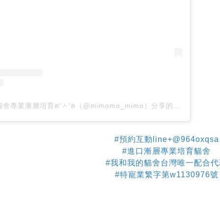
喵皇世家x我和我的貓舍專業漸層培育ฅ'ㅅ'ฅ（@mimomo_mimo）分享的貼文
#預約互動line
+
@964oxqsa
#進口漸層專業培育貓舍
#我和我的貓舍台灣唯一配合代
#特寵業繁字第w1130976號