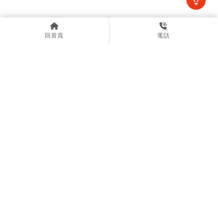
上一篇
回列表
下一篇
回首頁
電話
@meow888
07-3508004
def880907@gmail.com
高雄市三民區鼎中路98號2樓之2